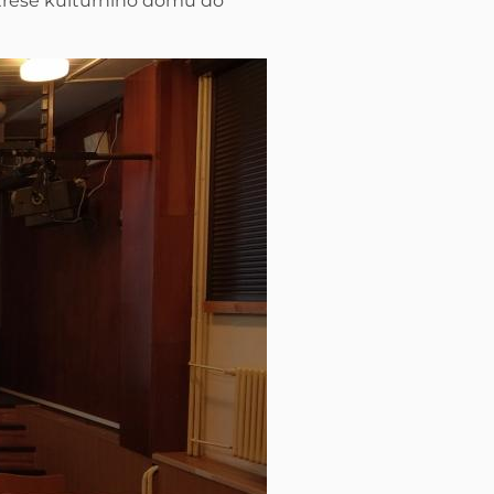
střeše kulturního domu do