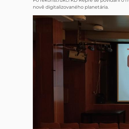
Po rekonstrukci KD Repre se povídání o h
nově digitalizovaného planetária.