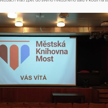
vězdách vrátí zpět do svého hvězdného sálu v kouli na 