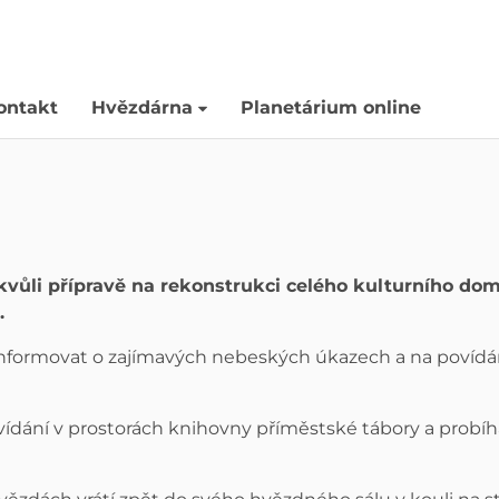
ontakt
Hvězdárna
Planetárium online
 kvůli přípravě na rekonstrukci celého kulturního d
.
nformovat o zajímavých nebeských úkazech a na povídá
dání v prostorách knihovny příměstské tábory a probíh