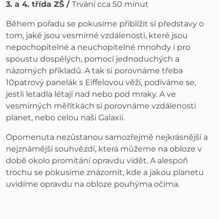
3. a 4. třída ZŠ /
Trvání cca 50 minut
Během pořadu se pokusíme přiblížit si představy o
tom, jaké jsou vesmírné vzdálenosti, které jsou
nepochopitelné a neuchopitelné mnohdy i pro
spoustu dospělých, pomocí jednoduchých a
názorných příkladů. A tak si porovnáme třeba
10patrový panelák s Eiffelovou věží, podíváme se,
jestli letadla létají nad nebo pod mraky. A ve
vesmírných měřítkách si porovnáme vzdálenosti
planet, nebo celou naši Galaxii.
Opomenuta nezůstanou samozřejmě nejkrásnější a
nejznámější souhvězdí, která můžeme na obloze v
době okolo promítání opravdu vidět. A alespoň
trochu se pokusíme znázornit, kde a jakou planetu
uvidíme opravdu na obloze pouhýma očima.