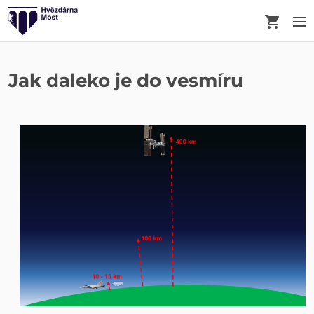
Košík
M
Jak daleko je do vesmíru