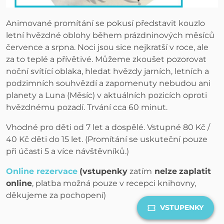
Animované promítání se pokusí představit kouzlo
letní hvězdné oblohy během prázdninových měsíců
července a srpna. Noci jsou sice nejkratší v roce, ale
za to teplé a přívětivé. Můžeme zkoušet pozorovat
noční svítící oblaka, hledat hvězdy jarních, letních a
podzimních souhvězdí a zapomenuty nebudou ani
planety a Luna (Měsíc) v aktuálních pozicích oproti
hvězdnému pozadí. Trvání cca 60 minut.
Vhodné pro děti od 7 let a dospělé. Vstupné 80 Kč /
40 Kč děti do 15 let. (Promítání se uskuteční pouze
při účasti 5 a více návštěvníků.)
Online rezervace
(vstupenky
zatím
nelze
zaplatit
online
, platba možná pouze v recepci knihovny,
děkujeme za pochopení)
VSTUPENKY